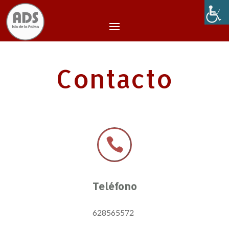
Contacto

Teléfono
628565572